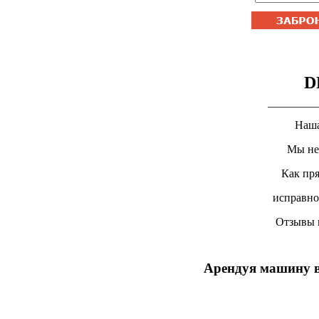
D
Наша
Мы не
Как пр
исправно
Отзывы н
Арендуя машину в