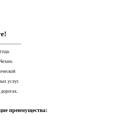
е!
года.
Чехии.
ической
ых услуг.
 дорогах.
щие преимущества: